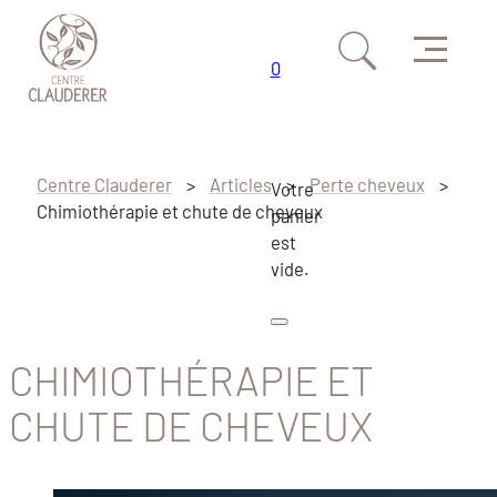
Menu
0
Passer au contenu principal
Passer au pied de page
Centre Clauderer
>
Articles
>
Perte cheveux
>
Votre
Chimiothérapie et chute de cheveux
panier
est
vide.
CHIMIOTHÉRAPIE ET
CHUTE DE CHEVEUX