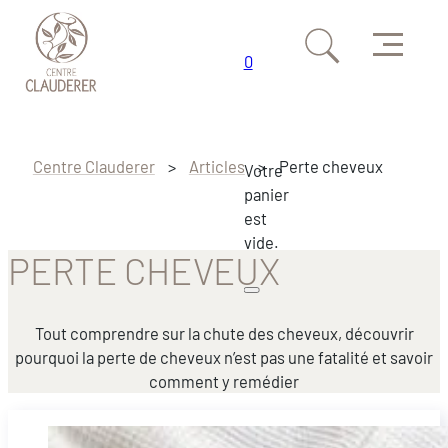
Menu
0
Passer au contenu principal
Passer au pied de page
Centre Clauderer
>
Articles
>
Perte cheveux
Votre
panier
est
vide.
PERTE CHEVEUX
Tout comprendre sur la chute des cheveux, découvrir
pourquoi la perte de cheveux n’est pas une fatalité et savoir
comment y remédier