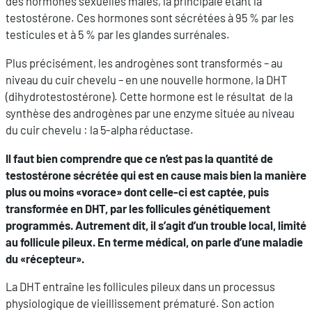
des hormones sexuelles mâles, la principale étant la
testostérone. Ces hormones sont sécrétées à 95 % par les
testicules et à 5 % par les glandes surrénales.
Plus précisément, les androgènes sont transformés – au
niveau du cuir chevelu – en une nouvelle hormone, la DHT
(dihydrotestostérone). Cette hormone est le résultat de la
synthèse des androgènes par une enzyme située au niveau
du cuir chevelu : la 5-alpha réductase.
Il faut bien comprendre que ce n’est pas la quantité de
testostérone sécrétée qui est en cause mais bien la manière
plus ou moins «vorace» dont celle-ci est captée, puis
transformée en DHT, par les follicules génétiquement
programmés. Autrement dit, il s’agit d’un trouble local, limité
au follicule pileux. En terme médical, on parle d’une maladie
du «récepteur».
La DHT entraîne les follicules pileux dans un processus
physiologique de vieillissement prématuré. Son action