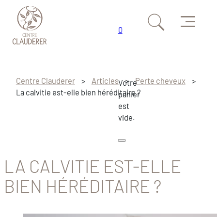
Menu
0
Passer au contenu principal
Passer au pied de page
Centre Clauderer
>
Articles
>
Perte cheveux
>
Votre
La calvitie est-elle bien héréditaire ?
panier
est
vide.
LA CALVITIE EST-ELLE
BIEN HÉRÉDITAIRE ?