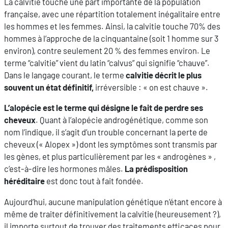
La calvitie touche une part importante de la population
française, avec une répartition totalement inégalitaire entre
les hommes et les femmes. Ainsi, la calvitie touche 70% des
hommes à l’approche de la cinquantaine (soit 1 homme sur 3
environ), contre seulement 20 % des femmes environ. Le
terme “calvitie” vient du latin “calvus” qui signifie “chauve”.
Dans le langage courant, le terme
calvitie décrit le plus
souvent un état définitif,
irréversible : « on est chauve ».
L’alopécie est le terme qui désigne le fait de perdre ses
cheveux
. Quant à l’alopécie androgénétique, comme son
nom l’indique, il s’agit d’un trouble concernant la perte de
cheveux (« Alopex ») dont les symptômes sont transmis par
les gènes, et plus particulièrement par les « androgènes » ,
c’est-à-dire les hormones mâles.
La prédisposition
héréditaire
est donc tout à fait fondée.
Aujourd’hui, aucune manipulation génétique n’étant encore à
même de traiter définitivement la calvitie (heureusement ?),
il importe surtout de trouver des traitements efficaces pour