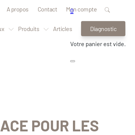
A propos
Contact
Mon compte
0
ux
Produits
Articles
Diagnostic
Votre panier est vide.
CACE POUR LES