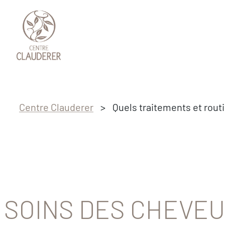
Passer au contenu principal
Passer au pied de page
Centre Clauderer
>
Quels traitements et rout
SOINS DES CHEVEU