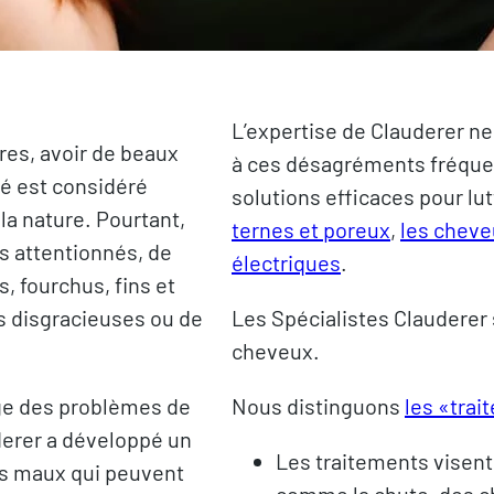
L’expertise de Clauderer ne 
es, avoir de beaux
à ces désagréments fréque
té est considéré
solutions efficaces pour lu
la nature. Pourtant,
ternes et poreux
,
les cheveu
ns attentionnés, de
électriques
.
, fourchus, fins et
s disgracieuses ou de
Les Spécialistes Clauderer 
cheveux.
rge des problèmes de
Nous distinguons
les «tra
derer a développé un
Les traitements visen
es maux qui peuvent
comme la chute, des ch