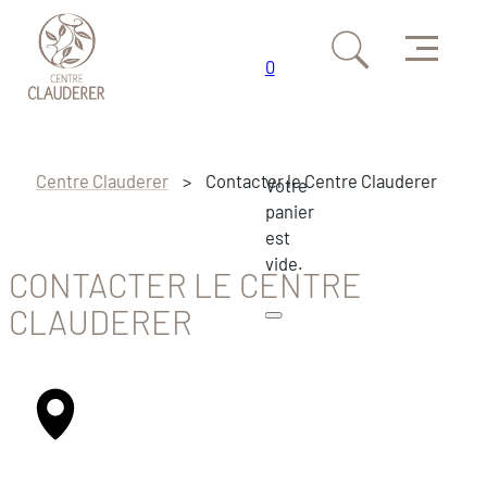
Menu
0
Passer au contenu principal
Passer au pied de page
Centre Clauderer
>
Contacter le Centre Clauderer
Votre
panier
est
vide.
CONTACTER LE CENTRE
CLAUDERER