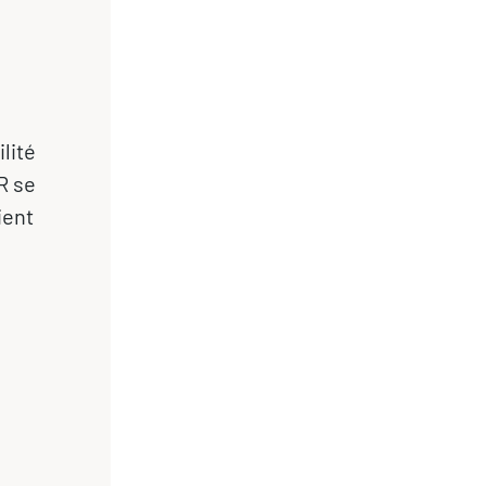
lité
R se
ient