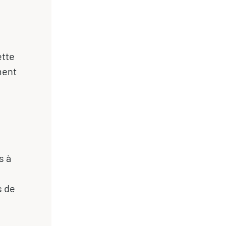
ette
ment
s à
s de