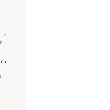
 loi
oi
tés
t.