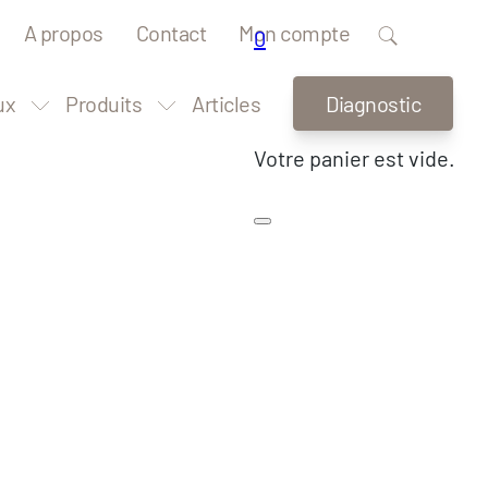
A propos
Contact
Mon compte
0
ux
Produits
Articles
Diagnostic
Votre panier est vide.