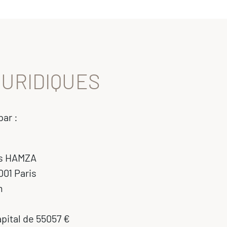
URIDIQUES
ar :
es HAMZA
001 Paris
m
pital de 55057 €