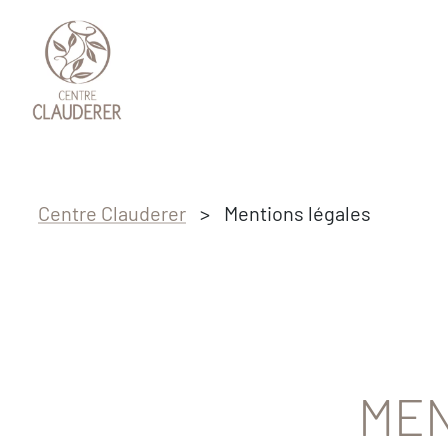
Passer au contenu principal
Passer au pied de page
Centre Clauderer
>
Mentions légales
MEN