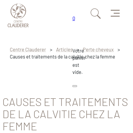
Menu
0
Passer au contenu principal
Passer au pied de page
Centre Clauderer
>
Articles
>
Perte cheveux
>
Votre
Causes et traitements de la calvitie chez la femme
panier
est
vide.
CAUSES ET TRAITEMENTS
DE LA CALVITIE CHEZ LA
FEMME