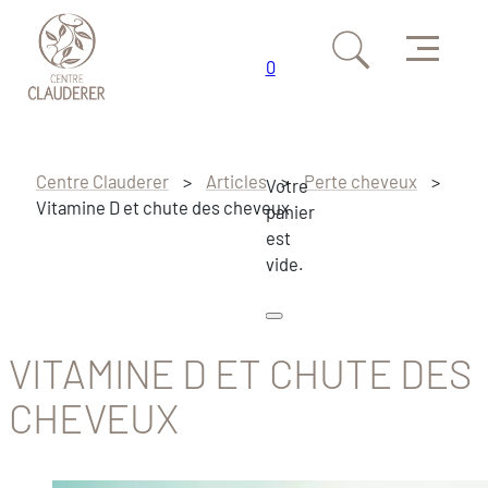
Menu
0
Passer au contenu principal
Passer au pied de page
Centre Clauderer
>
Articles
>
Perte cheveux
>
Votre
Vitamine D et chute des cheveux
panier
est
vide.
VITAMINE D ET CHUTE DES
CHEVEUX