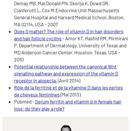
Demay MB, MacDonald PN, Skorija K, Dowd DR,
Cianferotti L, Cox M.Endocrine Unit Massachusetts
General Hospital and Harvard Medical School, Boston,
MA 02114, USA – 2007
Does D matter? The role of vitamin D in hair disorders
and hair follicle cycling
– Amor KT, Rashid RM, Mirmirani
P, Department of Dermatology, University of Texas and
MD Anderson Cancer Center, Houston, Texas, USA –
2010
Potential relationship between the canonical Wnt
signalling pathway and expression of the vitamin D
receptor in alopecia.
(Avril 2014)
Rôle de la ferritine et de la vitamine D dans les pertes
de cheveux féminines
(Mai 2013).
Pubmed :
Serum ferritin and vitamin d in female hair
loss: do they play a role?