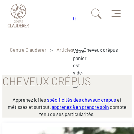
Menu
0
Passer au contenu principal
Passer au pied de page
Centre Clauderer
>
Articles
>
Cheveux crépus
Votre
panier
est
vide.
CHEVEUX CRÉPUS
Apprenez ici les
spécificités des cheveux crépus
et
métissés et surtout,
apprenez à en prendre soin
compte
tenu de ses particularités.