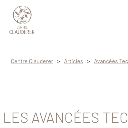
Passer au contenu principal
Passer au pied de page
Centre Clauderer
>
Articles
>
Avancées Tec
LES AVANCÉES TE