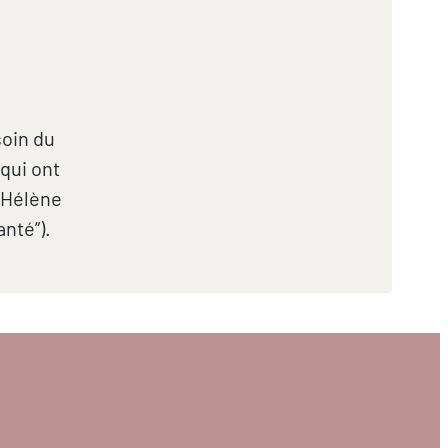
soin du
qui ont
 Hélène
nté”).