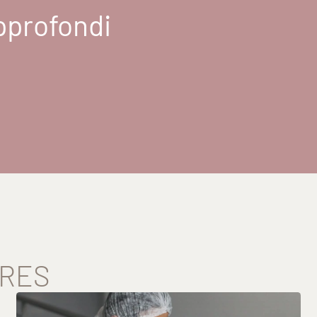
pprofondi
IRES