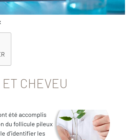
x
ER
 ET CHEVEU
ont été accomplis
 du follicule pileux
 d’identifier les