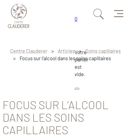
Menu
0
Passer au contenu principal
Passer au pied de page
Centre Clauderer
>
Articles
>
Soins capillaires
Votre
>
Focus sur l’alcool dans les soins capillaires
panier
est
vide.
FOCUS SUR L’ALCOOL
DANS LES SOINS
CAPILLAIRES