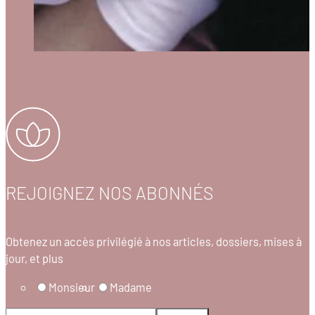
REJOIGNEZ NOS ABONNÉS
Obtenez un accès privilégié à nos articles, dossiers, mises à
jour, et plus
Monsieur
Madame