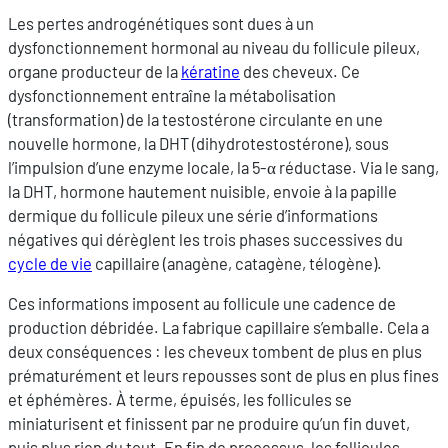
Les pertes androgénétiques sont dues à un
dysfonctionnement hormonal au niveau du follicule pileux,
organe producteur de la
kératine
des cheveux. Ce
dysfonctionnement entraîne la métabolisation
(transformation) de la testostérone circulante en une
nouvelle hormone, la DHT (dihydrotestostérone), sous
l’impulsion d’une enzyme locale, la 5-α réductase. Via le sang,
la DHT, hormone hautement nuisible, envoie à la papille
dermique du follicule pileux une série d’informations
négatives qui dérèglent les trois phases successives du
cycle de vie
capillaire (anagène, catagène, télogène).
Ces informations imposent au follicule une cadence de
production débridée. La fabrique capillaire s’emballe. Cela a
deux conséquences : les cheveux tombent de plus en plus
prématurément et leurs repousses sont de plus en plus fines
et éphémères. À terme, épuisés, les follicules se
miniaturisent et finissent par ne produire qu’un fin duvet,
puis plus rien du tout. En fin de processus, les follicules