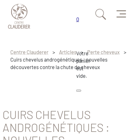
Menu
0
Passer au contenu principal
Passer au pied de page
Centre Clauderer
>
Articles
>
Perte cheveux
>
Votre
Cuirs chevelus androgénétiques : nouvelles
panier
découvertes contre la chute de cheveux
est
vide.
CUIRS CHEVELUS
ANDROGÉNÉTIQUES :