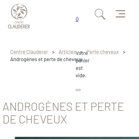
Menu
0
Passer au contenu principal
Passer au pied de page
Centre Clauderer
>
Articles
>
Perte cheveux
>
Votre
Androgènes et perte de cheveux
panier
est
vide.
ANDROGÈNES ET PERTE
DE CHEVEUX