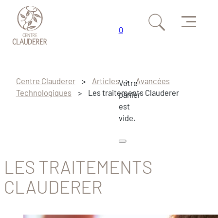
Menu
0
Passer au contenu principal
Passer au pied de page
Centre Clauderer
>
Articles
>
Avancées
Votre
Technologiques
>
Les traitements Clauderer
panier
est
vide.
LES TRAITEMENTS
CLAUDERER