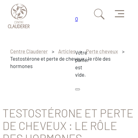
Menu
0
Passer au contenu principal
Passer au pied de page
Centre Clauderer
>
Articles
>
Perte cheveux
>
Votre
Testostérone et perte de cheveux : le rôle des
panier
hormones
est
vide.
TESTOSTÉRONE ET PERTE
DE CHEVEUX : LE RÔLE